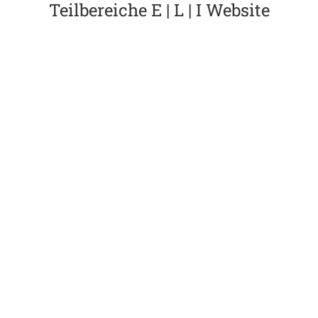
Teilbereiche E | L | I Website
Wertsteigerung
Mehr­um­satz durch Experience
Grundlagenstudie
Expe­ri­ence Leaders