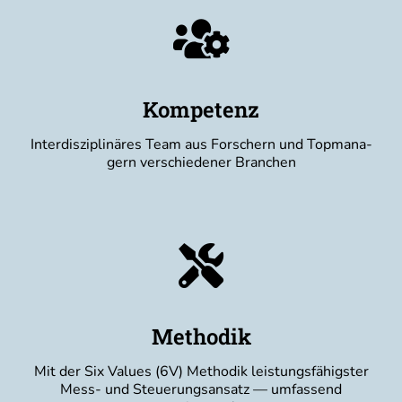
Kompetenz
Inter­dis­zi­pli­nä­res Team aus For­schern und Top­ma­na­
gern ver­schie­de­ner Branchen
Methodik
Mit der Six Values (6V) Metho­dik leis­tungs­fä­higs­ter
Mess- und Steue­rungs­an­satz — umfas­send