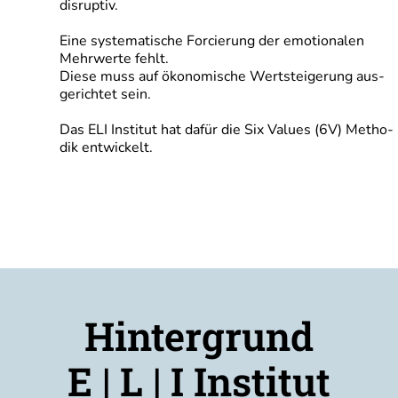
disruptiv.
Eine sys­te­ma­ti­sche For­cie­rung der emo­tio­na­len
Mehr­wer­te fehlt.
Die­se muss auf öko­no­mi­sche Wert­stei­ge­rung aus­
ge­rich­tet sein.
Das ELI Insti­tut hat dafür die Six Values (6V) Metho­
dik entwickelt.
Hintergrund
E | L | I Institut