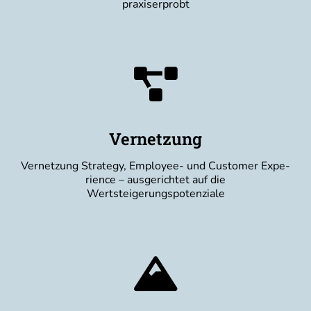
praxiserprobt
Vernetzung
Ver­net­zung Stra­tegy, Employee- und Cus­to­mer Expe­
ri­ence – aus­ge­rich­tet auf die
Wertsteigerungspotenziale