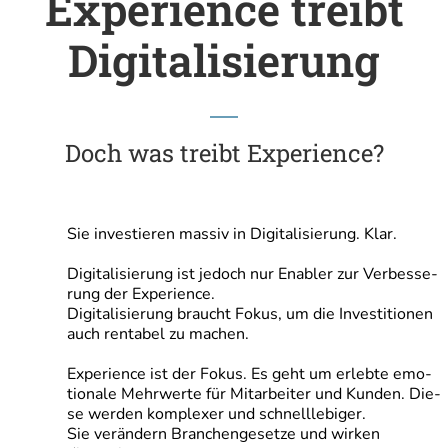
Experience treibt
Digitalisierung
Doch was treibt Experience?
Sie inves­tie­ren mas­siv in Digi­ta­li­sie­rung. Klar.
Digi­ta­li­sie­rung ist jedoch nur Enabler zur Ver­bes­se­
rung der Experience.
Digi­ta­li­sie­rung braucht Fokus, um die Inves­ti­tio­nen
auch ren­ta­bel zu machen.
Expe­ri­ence ist der Fokus. Es geht um erleb­te emo­
tio­na­le Mehr­wer­te für Mit­ar­bei­ter und Kun­den. Die­
se wer­den kom­ple­xer und schnelllebiger.
Sie ver­än­dern Bran­chen­ge­set­ze und wir­ken