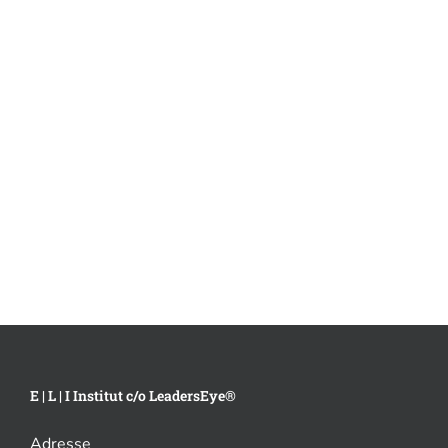
Methodik
Six Values (6V)
Leistungen
Was das E | L | I für Sie tun kann
E | L | I Institut c/o LeadersEye®
Adresse