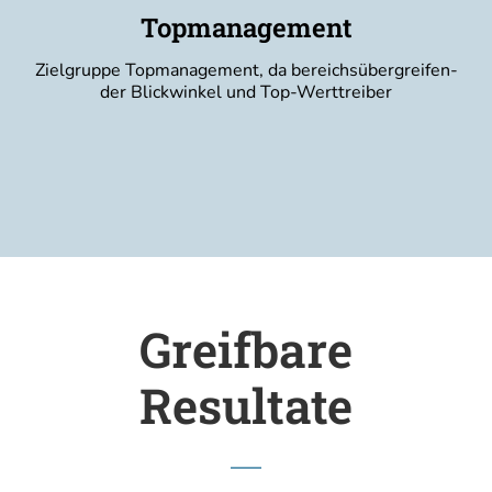
Topmanagement
Ziel­grup­pe Top­ma­nage­ment, da bereichs­über­grei­fen­
der Blick­win­kel und Top-Werttreiber
Greifbare
Resultate